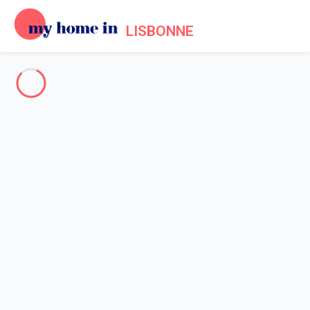
LISBONNE
THE WHOLE OF LISBON
-
Votre recherche
SEARCH
Vos filtres
Appliquer
Arriving